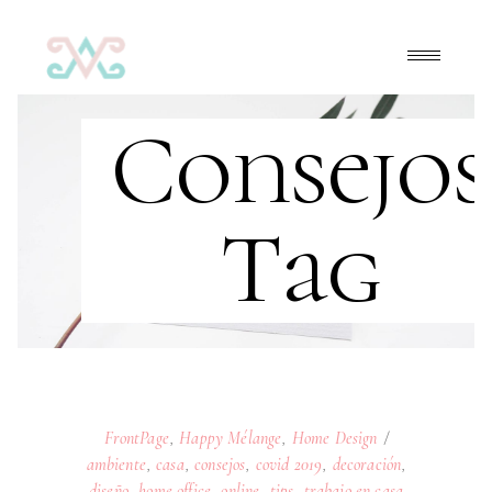
Consejos
Tag
FrontPage
,
Happy Mélange
,
Home Design
ambiente
,
casa
,
consejos
,
covid 2019
,
decoración
,
diseño
,
home office
,
online
,
tips
,
trabajo en casa