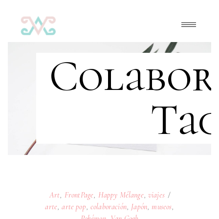
Colabor
Ta
Art
,
FrontPage
,
Happy Mélange
,
viajes
arte
,
arte pop
,
colaboración
,
Japón
,
museos
,
Pokémon
,
Van Gogh