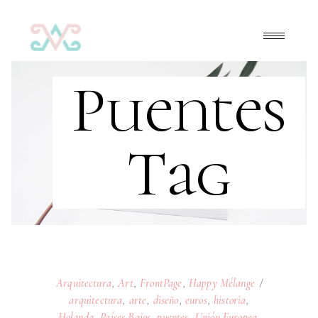
Puentes
Tag
Arquitectura
,
Art
,
FrontPage
,
Happy Mélange
arquitectura
,
arte
,
diseño
,
euros
,
historia
,
Holanda
,
Países Bajos
,
puentes
,
Unión Europea
,