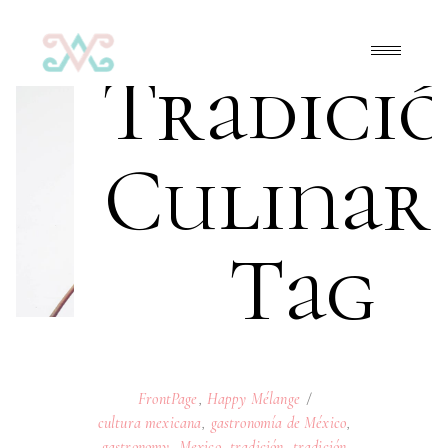
Tradici
Culinar
Tag
FrontPage
,
Happy Mélange
cultura mexicana
,
gastronomía de México
,
gastronomy
,
Mexico
,
tradición
,
tradición