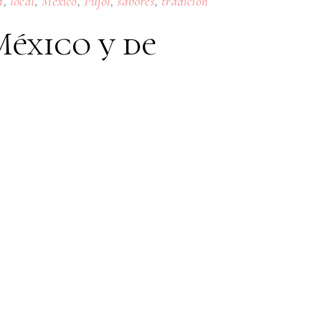
,
,
,
,
,
a
local
México
Pujol
sabores
tradición
México y de