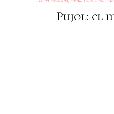
,
,
cocina mexicana
cocina tradicional
Enr
Pujol: el 
08
AUGUST