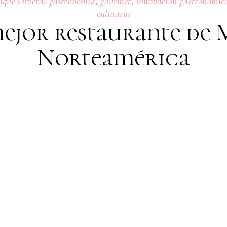
,
,
,
ique Olvera
gastronomía
gourmet
innovación gastronómic
culinaria
mejor restaurante de 
Norteamérica