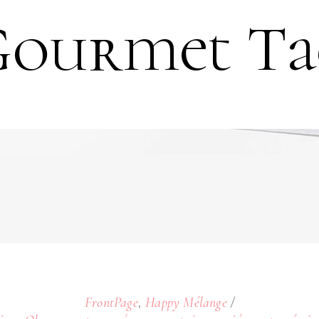
Gourmet Ta
,
FrontPage
Happy Mélange