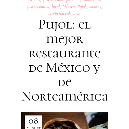
gastronómica
,
local
,
México
,
Pujol
,
sabores
,
tradición culinaria
Pujol: el
mejor
restaurante
de México y
de
Norteamérica
08
AUGUST