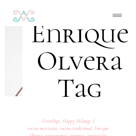
Enrique
Olvera
Tag
FrontPage
,
Happy Mélange
cocina mexicana
,
cocina tradicional
,
Enrique
Olvera
,
gastronomía
,
gourmet
,
innovación