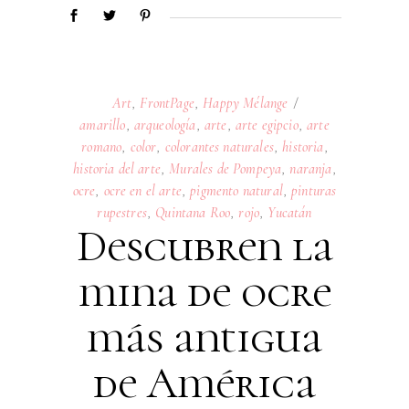
Art
,
FrontPage
,
Happy Mélange
amarillo
,
arqueología
,
arte
,
arte egipcio
,
arte
romano
,
color
,
colorantes naturales
,
historia
,
historia del arte
,
Murales de Pompeya
,
naranja
,
ocre
,
ocre en el arte
,
pigmento natural
,
pinturas
rupestres
,
Quintana Roo
,
rojo
,
Yucatán
Descubren la
mina de ocre
más antigua
de América