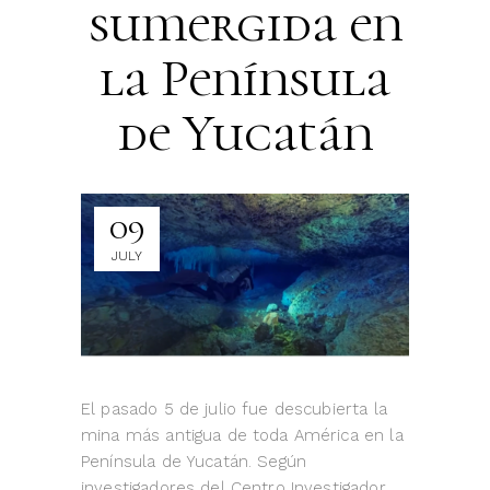
sumergida en
la Península
de Yucatán
09
JULY
El pasado 5 de julio fue descubierta la
mina más antigua de toda América en la
Península de Yucatán. Según
investigadores del Centro Investigador