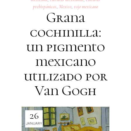
prehispánicas
,
Mexico
,
rojo mexicano
Grana
cochinilla:
un pigmento
mexicano
utilizado por
Van Gogh
26
JANUARY