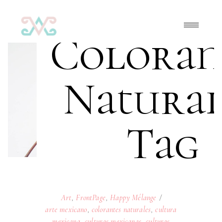
Coloran
Natural
Tag
Art
,
FrontPage
,
Happy Mélange
arte mexicano
,
colorantes naturales
,
cultura
mexicana
,
culturas mexicanas
,
culturas