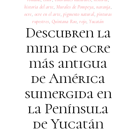
historia del arte
,
Murales de Pompeya
,
naranja
,
ocre
,
ocre en el arte
,
pigmento natural
,
pinturas
rupestres
,
Quintana Roo
,
rojo
,
Yucatán
Descubren la
mina de ocre
más antigua
de América
sumergida en
la Península
de Yucatán