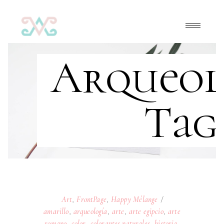
Arqueol
Tag
Art
,
FrontPage
,
Happy Mélange
amarillo
,
arqueología
,
arte
,
arte egipcio
,
arte
romano
,
color
,
colorantes naturales
,
historia
,