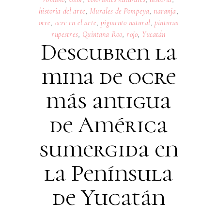
historia del arte
,
Murales de Pompeya
,
naranja
,
ocre
,
ocre en el arte
,
pigmento natural
,
pinturas
rupestres
,
Quintana Roo
,
rojo
,
Yucatán
Descubren la
mina de ocre
más antigua
de América
sumergida en
la Península
de Yucatán