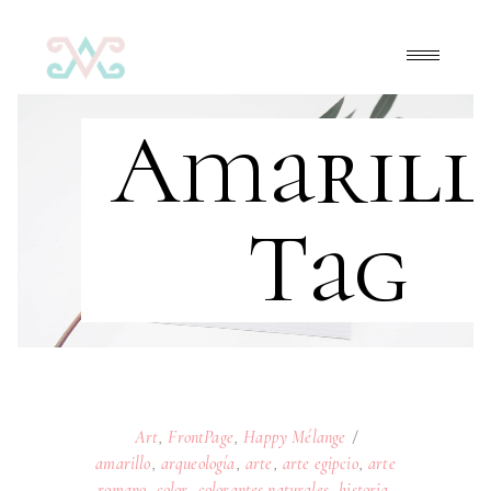
Amarill
Tag
Art
,
FrontPage
,
Happy Mélange
amarillo
,
arqueología
,
arte
,
arte egipcio
,
arte
romano
,
color
,
colorantes naturales
,
historia
,