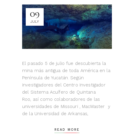
09
JULY
El pasado 5 de julio fue descubierta la
mina más antigua de toda América en la
Península de Yucatán. Según
investigadores del Centro Investigador
del Sistema Acuífero de Quintana
Roo, así como colaboradores de las
universidades de Missouri , MacMaster y
de la Universidad de Arkansas,
READ MORE