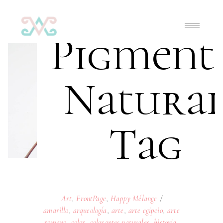
Pigment
Natura
Tag
Art
,
FrontPage
,
Happy Mélange
amarillo
,
arqueología
,
arte
,
arte egipcio
,
arte
romano
,
color
,
colorantes naturales
,
historia
,