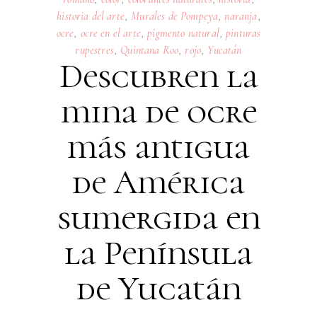
historia del arte
,
Murales de Pompeya
,
naranja
,
ocre
,
ocre en el arte
,
pigmento natural
,
pinturas
rupestres
,
Quintana Roo
,
rojo
,
Yucatán
Descubren la
mina de ocre
más antigua
de América
sumergida en
la Península
de Yucatán