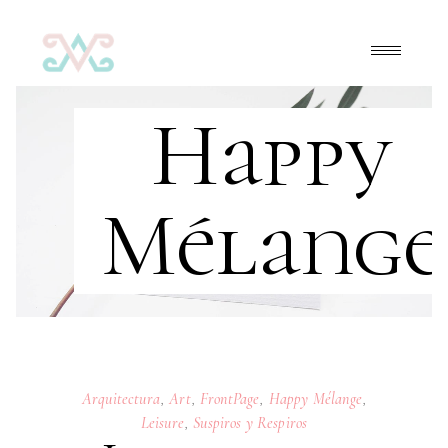
Happy
Mélange
Arquitectura
,
Art
,
FrontPage
,
Happy Mélange
,
Leisure
,
Suspiros y Respiros