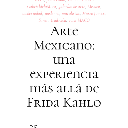
GabrieldelaMora
,
galerías de arte
,
Mexico
,
modernidad
,
moderno
,
muralistas
,
Museo Jumex
,
Saner
,
tradición
,
zona MACO
Arte
Mexicano:
una
experiencia
más allá de
Frida Kahlo
25