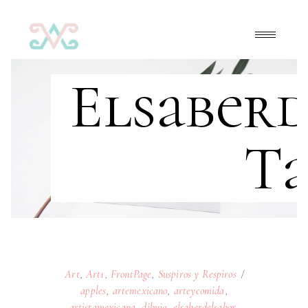
Elsaber
T
Art
,
Art1
,
FrontPage
,
Suspiros y Respiros
apples
,
artemexicano
,
arteycomida
,
artistamexicana
,
dibujo
,
elsaberdelsabor
,