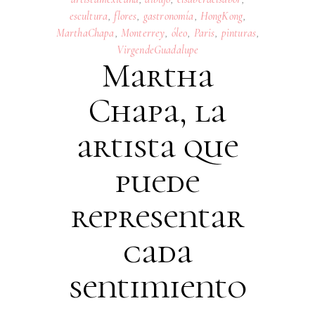
escultura
,
flores
,
gastronomía
,
HongKong
,
MarthaChapa
,
Monterrey
,
óleo
,
Paris
,
pinturas
,
VirgendeGuadalupe
Martha
Chapa, la
artista que
puede
representar
cada
sentimiento