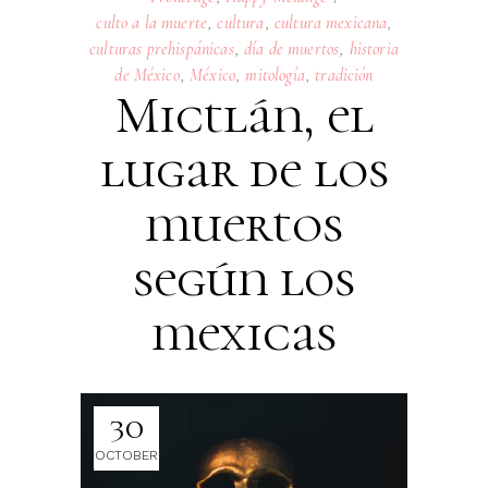
culto a la muerte
,
cultura
,
cultura mexicana
,
culturas prehispánicas
,
día de muertos
,
historia
de México
,
México
,
mitología
,
tradición
Mictlán, el
lugar de los
muertos
según los
mexicas
30
OCTOBER