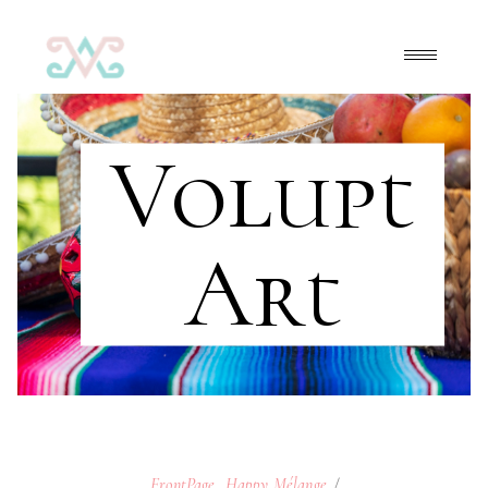
Volupt
Art
FrontPage
,
Happy Mélange