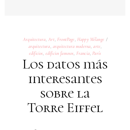
arquitectura
,
arquitectura moderna
,
arte
,
edificios
,
edificios famosos
,
Francia
,
París
Los datos más
interesantes
sobre la
Torre Eiffel
18
JANUARY