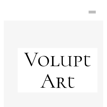
Volupt
Art
Arquitectura
,
Art
,
FrontPage
,
Happy Mélange