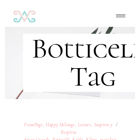
Botticel
Tag
FrontPage
,
Happy Mélange
,
Leisure
,
Suspiros y
Respiros
Arian Grande
,
Botticelli
,
Kahlo
,
Klimt
,
maridaje