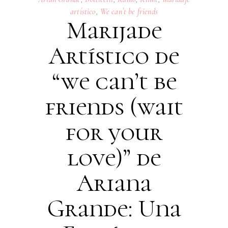
artístico
,
We can`t be friends
Marijade
Artístico de
“we can’t be
friends (wait
for your
love)” de
Ariana
Grande: Una