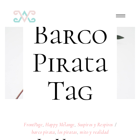
Barco
Pirata
Tag
FrontPage
,
Happy Mélange
,
Suspiros y Respiros
barco pirata
,
los piratas
,
mito y realidad