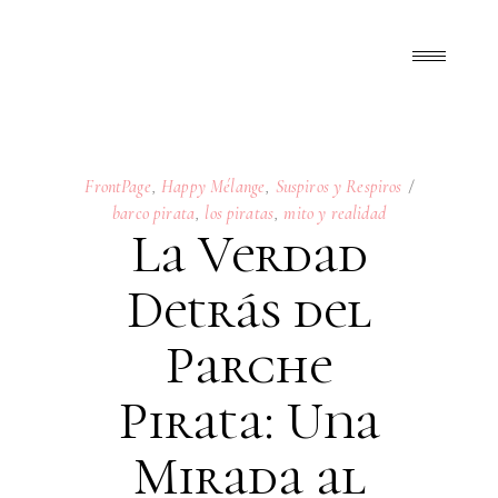
FrontPage
,
Happy Mélange
,
Suspiros y Respiros
barco pirata
,
los piratas
,
mito y realidad
La Verdad
Detrás del
Parche
Pirata: Una
Mirada al