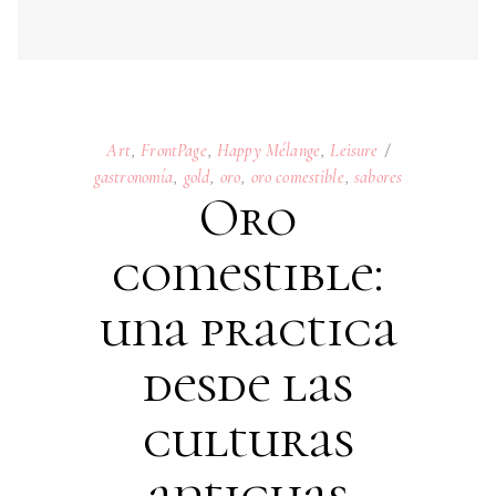
gastronomía
,
gold
,
oro
,
oro comestible
,
sabores
Oro
comestible:
una practica
desde las
culturas
antiguas
31
MARCH