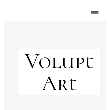
Volupt
Art
Art
,
FrontPage
,
Happy Mélange
,
Leisure