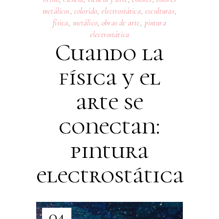
metálicos
,
colorido
,
electrostática
,
esculturas
,
física
,
metálico
,
obras de arte
,
pintura
electrostática
Cuando la
física y el
arte se
conectan:
pintura
electrostática
04