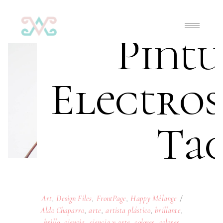
Pint
Electros
Ta
Art
,
Design Files
,
FrontPage
,
Happy Mélange
Aldo Chaparro
,
arte
,
artista plástico
,
brillante
,
brillo
,
ciencia
,
ciencia y arte
,
colores
,
colores