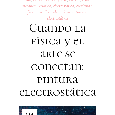
metálicos
,
colorido
,
electrostática
,
esculturas
,
física
,
metálico
,
obras de arte
,
pintura
electrostática
Cuando la
física y el
arte se
conectan:
pintura
electrostática
04