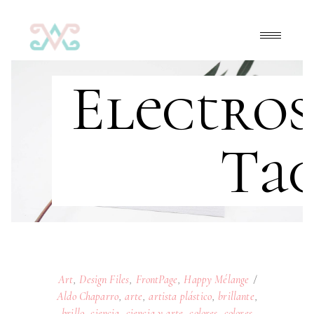
Electros
Ta
Art
,
Design Files
,
FrontPage
,
Happy Mélange
Aldo Chaparro
,
arte
,
artista plástico
,
brillante
,
brillo
,
ciencia
,
ciencia y arte
,
colores
,
colores