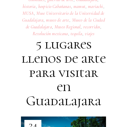
historia
,
hospicio Cabañanas
,
mamut
,
mariachi
,
MUSA
,
Muse Universitario de la Universidad de
Guadalajara
,
museo de arte
,
Museo de la Ciudad
de Guadalajara
,
Museo Regional
,
recorridos
,
Revolución mexicana
,
tequila
,
viajes
5 lugares
llenos de arte
para visitar
en
Guadalajara
24