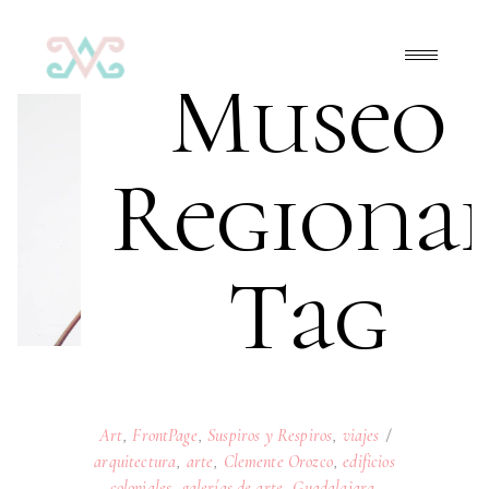
Museo
Regiona
Tag
Art
,
FrontPage
,
Suspiros y Respiros
,
viajes
arquitectura
,
arte
,
Clemente Orozco
,
edificios
coloniales
,
galerías de arte
,
Guadalajara
,