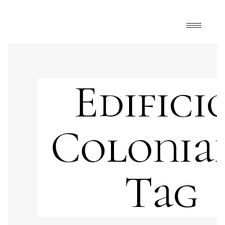
Edifici
Colonia
Tag
Art
,
FrontPage
,
Suspiros y Respiros
,
viajes
arquitectura
,
arte
,
Clemente Orozco
,
edificios
coloniales
,
galerías de arte
,
Guadalajara
,