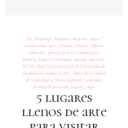
historia
,
hospicio Cabañanas
,
mamut
,
mariachi
,
MUSA
,
Muse Universitario de la Universidad de
Guadalajara
,
museo de arte
,
Museo de la Ciudad
de Guadalajara
,
Museo Regional
,
recorridos
,
Revolución mexicana
,
tequila
,
viajes
5 lugares
llenos de arte
para visitar
en
Guadalajara
24