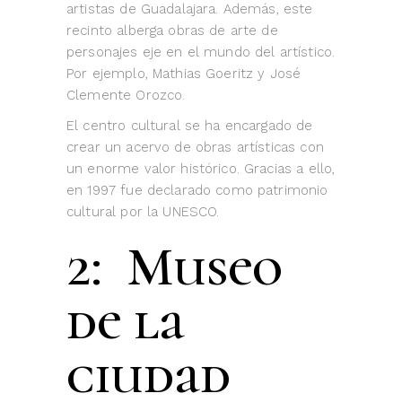
artistas de Guadalajara. Además, este
recinto alberga obras de arte de
personajes eje en el mundo del artístico.
Por ejemplo, Mathias Goeritz y José
Clemente Orozco.
El centro cultural se ha encargado de
crear un acervo de obras artísticas con
un enorme valor histórico. Gracias a ello,
en 1997 fue declarado como patrimonio
cultural por la UNESCO.
2: Museo
de la
ciudad