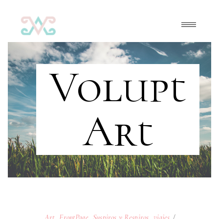
Volupt
Art
Art
,
FrontPage
,
Suspiros y Respiros
,
viajes