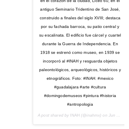
en el corazón de la ciudad, Liceo 60, en el
antiguo Seminario Tridentino de San José,
construido a finales del siglo XVIII; destaca
por su fachada barroca, su patio central y
su escalinata. El edificio fue cárcel y cuartel
durante la Guerra de Independencia. En
1918 se estrenó como museo, en 1939 se
incorporó al #INAH y resguarda objetos
paleontológicos, arqueológicos, históricos y
etnográficos. Foto: #INAH. #mexico
#guadalajara #arte #cultura
#domingodemuseos #pintura #historia
#antropologia
A post shared by
INAH
(@inahmx) on
Jun 24, 2017 at 5:37am PDT