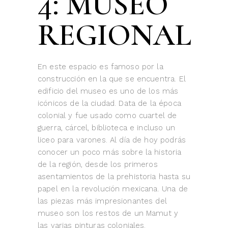
4: MUSEO
REGIONAL
En este espacio es famoso por la
construcción en la que se encuentra. El
edificio del museo es uno de los más
icónicos de la ciudad. Data de la época
colonial y fue usado como cuartel de
guerra, cárcel, biblioteca e incluso un
liceo para varones. Al día de hoy podrás
conocer un poco más sobre la historia
de la región, desde los primeros
asentamientos de la prehistoria hasta su
papel en la revolución mexicana. Una de
las piezas más impresionantes del
museo son los restos de un Mamut y
las varias pinturas coloniales.