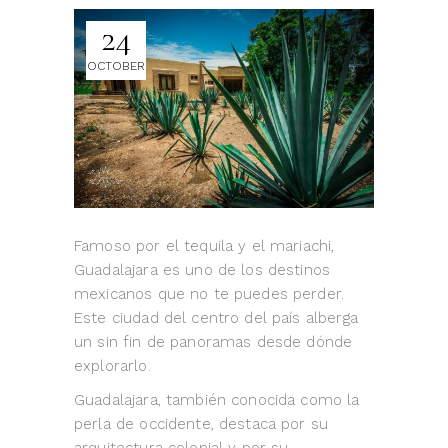
24
OCTOBER
Famoso por el tequila y el mariachi,
Guadalajara es uno de los destinos
mexicanos que no te puedes perder.
Este ciudad del centro del país alberga
un sin fin de panoramas desde dónde
explorarlo.
Guadalajara, también conocida como la
perla de occidente, destaca por su