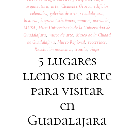
arquitectura
,
arte
,
Clemente Orozco
,
edificios
coloniales
,
galerías de arte
,
Guadalajara
,
historia
,
hospicio Cabañanas
,
mamut
,
mariachi
,
MUSA
,
Muse Universitario de la Universidad de
Guadalajara
,
museo de arte
,
Museo de la Ciudad
de Guadalajara
,
Museo Regional
,
recorridos
,
Revolución mexicana
,
tequila
,
viajes
5 lugares
llenos de arte
para visitar
en
Guadalajara