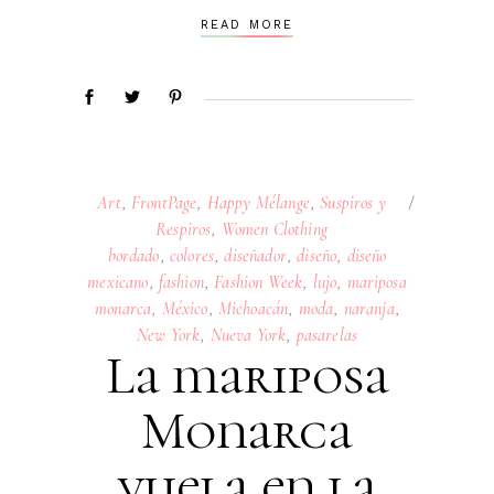
READ MORE
Art
,
FrontPage
,
Happy Mélange
,
Suspiros y
Respiros
,
Women Clothing
bordado
,
colores
,
diseñador
,
diseño
,
diseño
mexicano
,
fashion
,
Fashion Week
,
lujo
,
mariposa
monarca
,
México
,
Michoacán
,
moda
,
naranja
,
New York
,
Nueva York
,
pasarelas
La mariposa
Monarca
vuela en la