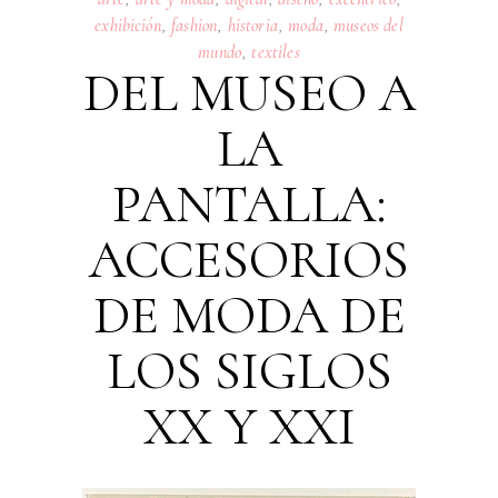
exhibición
,
fashion
,
historia
,
moda
,
museos del
mundo
,
textiles
DEL MUSEO A
LA
PANTALLA:
ACCESORIOS
DE MODA DE
LOS SIGLOS
XX Y XXI