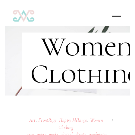
Women
Clothin
Art
,
FrontPage
,
Happy Mélange
,
Women
Clothing
arte
,
arte y moda
,
digital
,
diseño
,
excéntrico
,