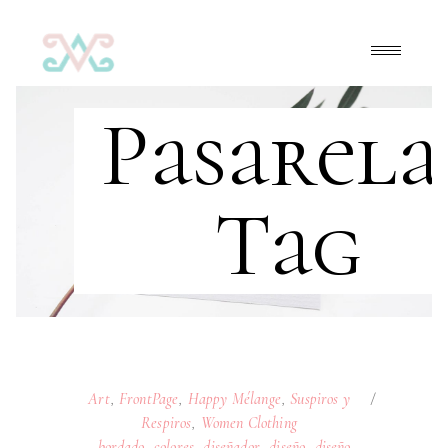
Pasarela
Tag
Art
,
FrontPage
,
Happy Mélange
,
Suspiros y
Respiros
,
Women Clothing
bordado
,
colores
,
diseñador
,
diseño
,
diseño