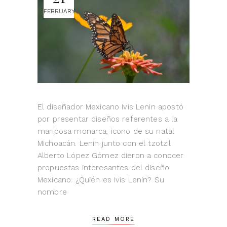
FEBRUARY
El diseñador Mexicano Ivis Lenin apostó
por presentar diseños referentes a la
mariposa monarca, icono de su natal
Michoacán. Lenin junto con el tzotzil
Alberto López Gómez dieron a conocer
propuestas interesantes del diseño
Mexicano. ¿Quién es Ivis Lenin? Su
nombre
READ MORE