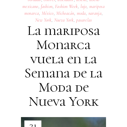
mexicano
,
fashion
,
Fashion Week
,
lujo
,
mariposa
monarca
,
México
,
Michoacán
,
moda
,
naranja
,
New York
,
Nueva York
,
pasarelas
La mariposa
Monarca
vuela en la
Semana de la
Moda de
Nueva York
21