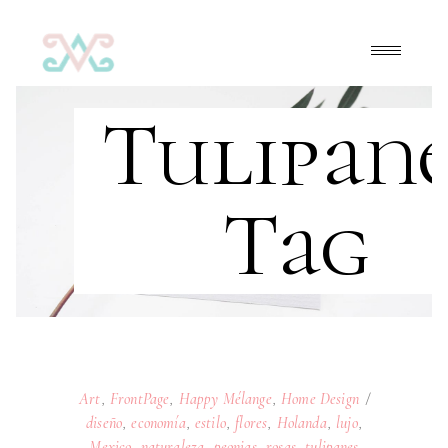
Tulipane
Tag
Art
,
FrontPage
,
Happy Mélange
,
Home Design
diseño
,
economía
,
estilo
,
flores
,
Holanda
,
lujo
,
Mexico
,
naturaleza
,
peonias
,
rosas
,
tulipanes