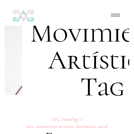
Movimie
Artísti
Tag
Art
,
FrontPage
arte
,
movimiento artístico
,
movimiento social