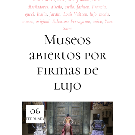
diseñadores
,
diseño
,
estilo
,
fashion
,
Francia
,
gucci
,
Italia
,
jardín
,
Louis Vuitton
,
lujo
,
moda
,
museo
,
original
,
Salvatore Ferragamo
,
único
,
Yves
Saint
Museos
abiertos por
firmas de
lujo
06
FEBRUARY