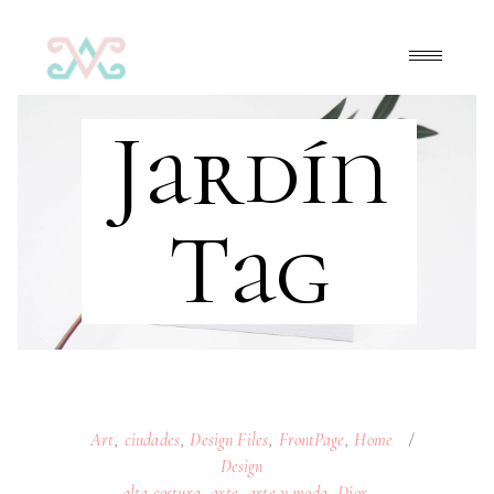
Jardín
Tag
Art
,
ciudades
,
Design Files
,
FrontPage
,
Home
Design
alta costura
,
arte
,
arte y moda
,
Dior
,