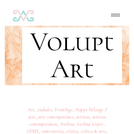
Volupt
Art
Art
,
ciudades
,
FrontPage
,
Happy Mélange
arte
,
arte contemporáneo
,
artistas
,
artistas
contemporáneos
,
Avelina
,
Avelina Lésper
,
CDMX
,
controversia
,
crítica
,
crítica de arte
,