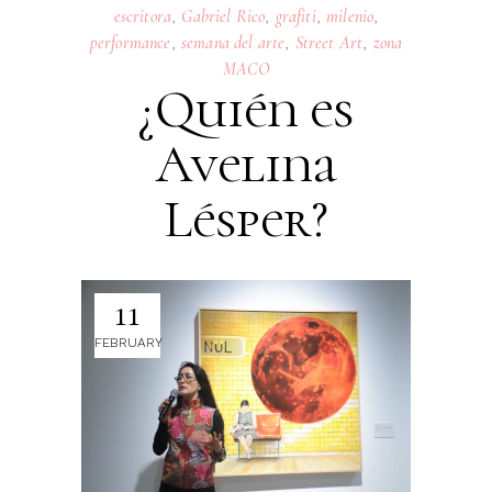
escritora
,
Gabriel Rico
,
grafiti
,
milenio
,
performance
,
semana del arte
,
Street Art
,
zona
MACO
¿Quién es
Avelina
Lésper?
11
FEBRUARY