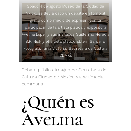
Sbado 4 de agosto Museo de la Ciudad de
Mxico, se llev a cabo un debate en torno al
grafiti como medio de expresin, con la
participacin de la artista plstica y expositora
Avelina Lsper y sus invitados Guillermo Heredia
S.R. Niuk y el artista plstico Eblem Santana.
Fotografa: Tania Victoria/ Secretara de Cultura
CDMXÊ
Debate público. Imagen de Secretaría de
Cultura Ciudad de México vía wikimedia
commons
¿Quién es
Avelina