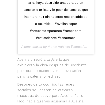
arte, haya destruido una obra de un
excelente artista y lo peor del caso es que
intentara huir sin hacerse responsable de
lo ocurrido… #avelinalesper
#artecontemporaneo #rompeobra
#criticadearte #zonamaco
A post shared by
Martin Achirica Ramos
(@martinachirica) on
Avelina ofreció a la galería que
exhibieran la obra después del incidente
para que se pudiera ver su evolución,
pero la galería lo rechazó.
Después de lo ocurrido las redes
sociales se llenaron de críticas y
muestras de apoyo para Avelina. Por un
lado, había quienes acusaban a Avelina