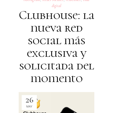
digital
Clubhouse: la
nueva red
social más
exclusiva y
solicitada del
momento
26
MAY