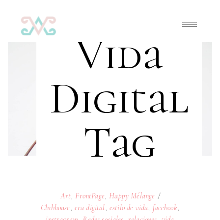
Vida
Digital
Tag
Art
,
FrontPage
,
Happy Mélange
Clubhouse
,
era digital
,
estilo de vida
,
facebook
,
instragram
,
Redes sociales
,
relaciones
,
vida