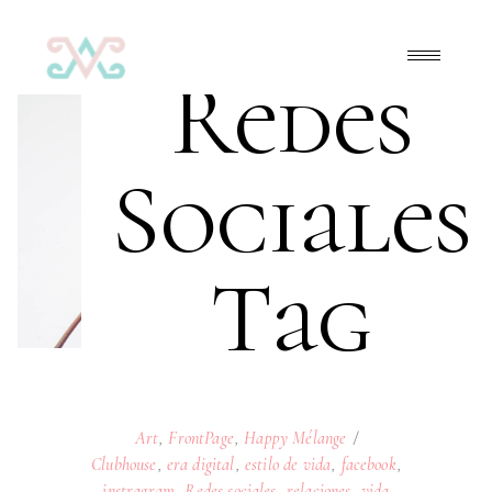
Redes
Sociales
Tag
Art
,
FrontPage
,
Happy Mélange
Clubhouse
,
era digital
,
estilo de vida
,
facebook
,
instragram
,
Redes sociales
,
relaciones
,
vida