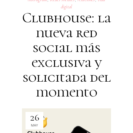
digital
Clubhouse: la
nueva red
social más
exclusiva y
solicitada del
momento
26
MAY