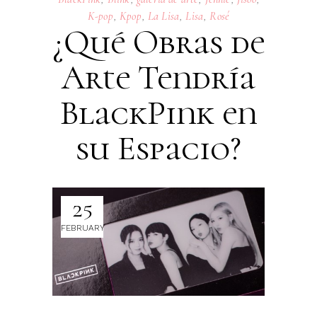
K-pop
,
Kpop
,
La Lisa
,
Lisa
,
Rosé
¿Qué Obras de
Arte Tendría
BlackPink en
su Espacio?
25
FEBRUARY