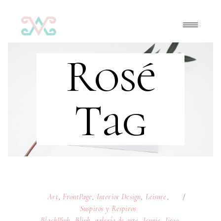
Rosé
Tag
Art
,
FrontPage
,
Interior Design
,
Leisure
,
Suspiros y Respiros
BlackPink
,
Blink
,
galería de arte
,
Jennie
,
Jisoo
,