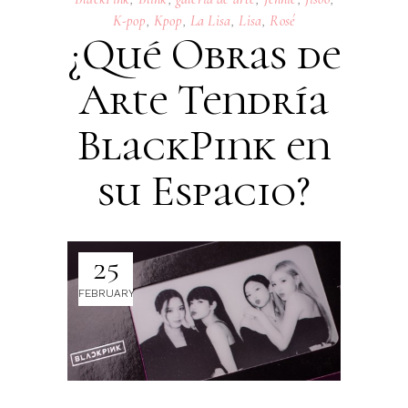
K-pop
,
Kpop
,
La Lisa
,
Lisa
,
Rosé
¿Qué Obras de
Arte Tendría
BlackPink en
su Espacio?
25
FEBRUARY