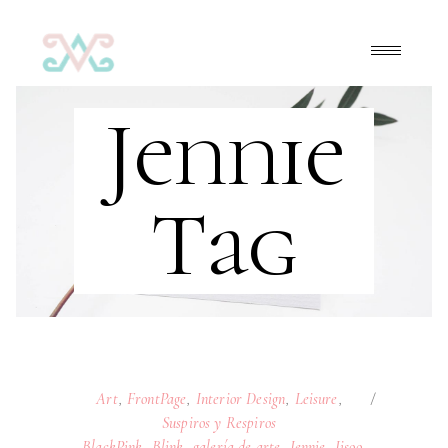
Jennie
Tag
Art
,
FrontPage
,
Interior Design
,
Leisure
,
Suspiros y Respiros
BlackPink
,
Blink
,
galería de arte
,
Jennie
,
Jisoo
,