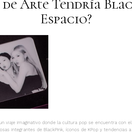
 de Arte Tendría Blac
Espacio?
a un viaje imaginativo donde la cultura pop se encuentra con e
as integrantes de BlackPink, íconos de KPop y tendencias a