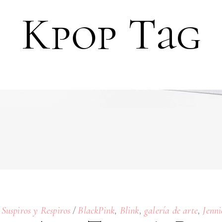
Kpop Tag
,
,
,
,
Suspiros y Respiros
BlackPink
Blink
galería de arte
Jenni