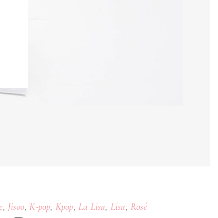
,
,
,
,
,
,
e
Jisoo
K-pop
Kpop
La Lisa
Lisa
Rosé