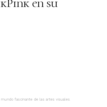
kPink en su
l mundo fascinante de las artes visuales.