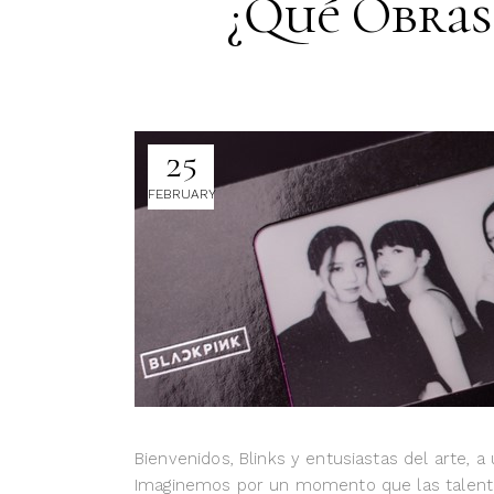
¿Qué Obras
25
FEBRUARY
Bienvenidos, Blinks y entusiastas del arte, 
Imaginemos por un momento que las talentos