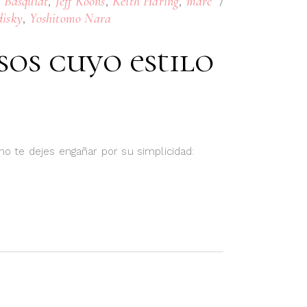
,
,
,
 Basquiat
Jeff Koons
Keith Haring
marc
,
disky
Yoshitomo Nara
sos cuyo estilo
no te dejes engañar por su simplicidad: