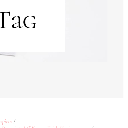
Tag
spiros