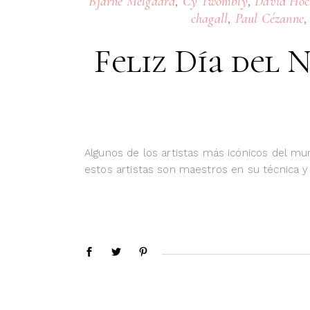
,
,
Bjarne Melgaard
Cy Twombly
David Hoc
,
chagall
Paul Cézanne
Feliz Día del 
Algunos de los artistas más icónicos del mun
estos artistas son maestros en su técnica 