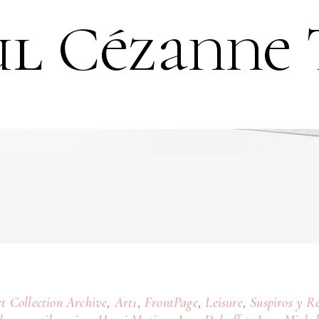
ul Cézanne 
,
,
,
,
t Collection Archive
Art1
FrontPage
Leisure
Suspiros y Re