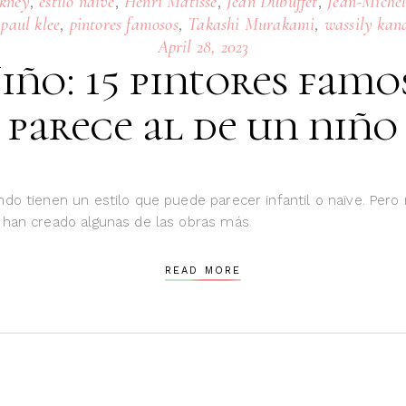
,
,
,
,
kney
estilo naive
Henri Matisse
Jean Dubuffet
Jean-Michel
,
,
,
,
paul klee
pintores famosos
Takashi Murakami
wassily kan
April 28, 2023
Niño: 15 pintores famo
parece al de un niño
do tienen un estilo que puede parecer infantil o naïve. Pero 
y han creado algunas de las obras más
READ MORE