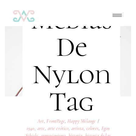
Medias
De
Nylon
Tag
Art
,
FrontPage
,
Happy Mélange
1940
,
arte
,
arte erótico
,
artista
,
colores
,
Egon
Schiele
,
expresionismo
,
historia
,
historia de las