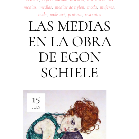
medias
,
medias
,
medias de nylon
,
moda
,
mujeres
,
nude
,
nude art
,
pintura
,
restratos
LAS MEDIAS
EN LA OBRA
DE EGON
SCHIELE
15
JULY