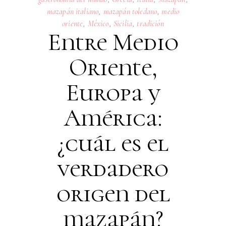
mazapán italiano
,
mazapán toledano
,
medio
oriente
,
México
,
Sicilia
,
tradición
Entre Medio
Oriente,
Europa y
América:
¿cuál es el
verdadero
origen del
mazapán?