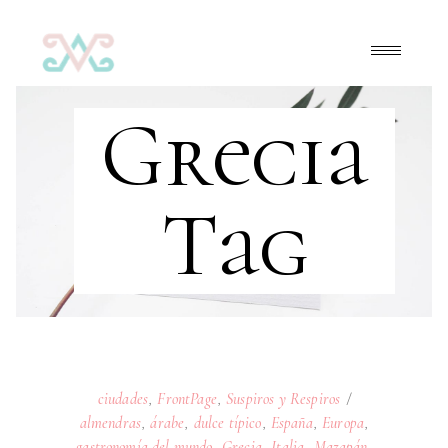
Grecia
Tag
ciudades
,
FrontPage
,
Suspiros y Respiros
almendras
,
árabe
,
dulce típico
,
España
,
Europa
,
gastronomía del mundo
,
Grecia
,
Italia
,
Mazapán
,