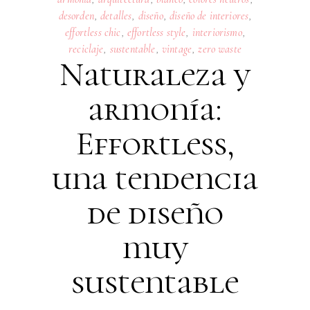
desorden
,
detalles
,
diseño
,
diseño de interiores
,
effortless chic
,
effortless style
,
interiorismo
,
reciclaje
,
sustentable
,
vintage
,
zero waste
Naturaleza y
armonía:
Effortless,
una tendencia
de diseño
muy
sustentable