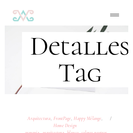
Detalles
Tag
Arquitectura
,
FrontPage
,
Happy Mélange
,
Home Design
armonia
,
arquitectura
,
blanco
,
colores neutros
,