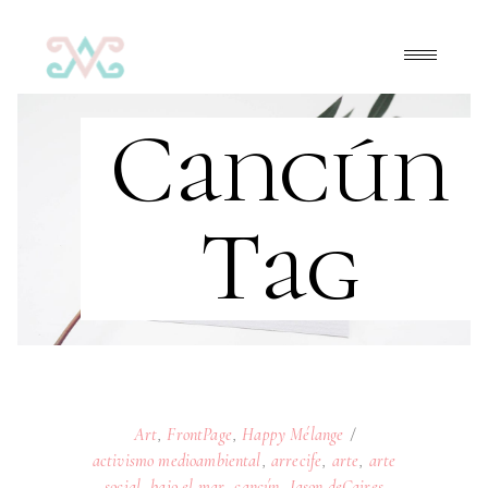
Cancún
Tag
Art
,
FrontPage
,
Happy Mélange
activismo medioambiental
,
arrecife
,
arte
,
arte
social
,
bajo el mar
,
cancún
,
Jason deCaires