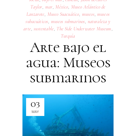
Taylor
,
mar
,
México
,
Museo Atlántico de
Lanzarote
,
Museo Suacuático
,
museos
,
museos
subacuáticos
,
museos submarinos
,
naturaleza y
arte
,
sustentable
,
The Side Underwater Museum
,
Turquía
Arte bajo el
agua: Museos
submarinos
03
MAY