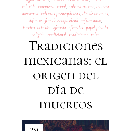
colorido
,
conquista
,
copal
,
cultura azteca
,
cultura
mexicana
,
culturas prehispánicas
,
dia de muertos
,
difuntos
,
flor de cempasúchil
,
inframundo
,
Mexico
,
mictlán
,
ofrenda
,
ofrendas
,
papel picado
,
religión
,
tradicional
,
tradiciones
,
velas
Tradiciones
mexicanas: el
origen del
día de
muertos
29