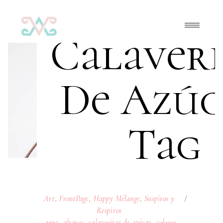
Calaveri
De Azúc
Tag
Art
,
FrontPage
,
Happy Mélange
,
Suspiros y
Respiros
agua
,
altares
,
calaveritas de azúcar
,
colores
,