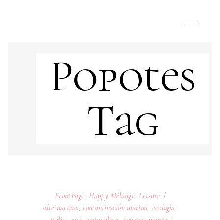
Popotes
Tag
FrontPage
,
Happy Mélange
,
Leisure
alternativas
,
contaminación marina
,
ecología
,
Italia
,
mar
,
naturaleza
,
popotes
,
popotes