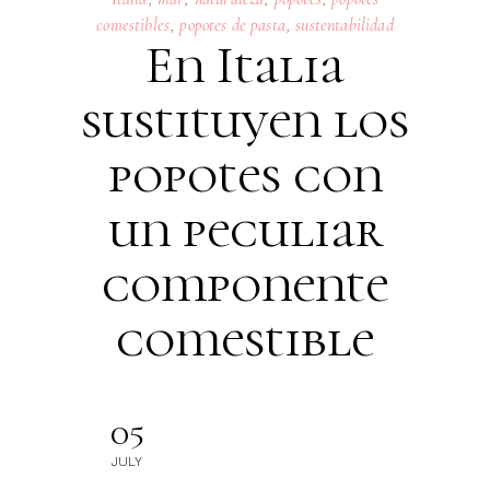
comestibles
,
popotes de pasta
,
sustentabilidad
En Italia
sustituyen los
popotes con
un peculiar
componente
comestible
05
JULY