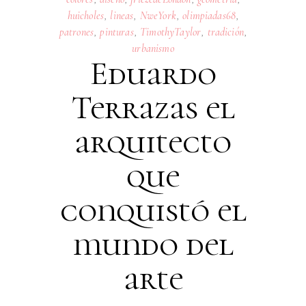
huicholes
,
lineas
,
NweYork
,
olimpiadas68
,
patrones
,
pinturas
,
TimothyTaylor
,
tradición
,
urbanismo
Eduardo
Terrazas el
arquitecto
que
conquistó el
mundo del
arte