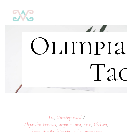
Olimpia
Ta
Art
,
Uncategorized
AlejandroTerrazas
,
arquitectura
,
arte
,
Chelsea
,
colores
,
diseño
,
friezedeLondon
,
geometría
,