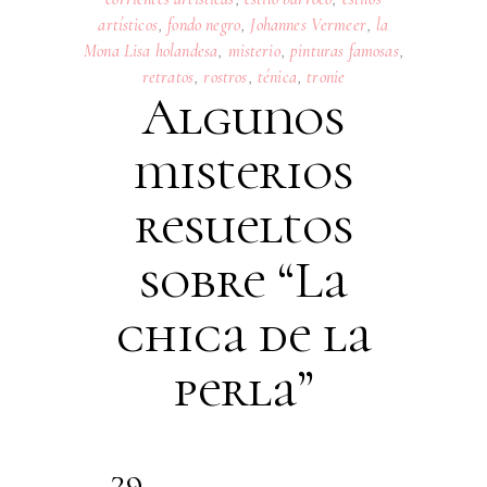
artísticos
,
fondo negro
,
Johannes Vermeer
,
la
Mona Lisa holandesa
,
misterio
,
pinturas famosas
,
retratos
,
rostros
,
ténica
,
tronie
Algunos
misterios
resueltos
sobre “La
chica de la
perla”
29