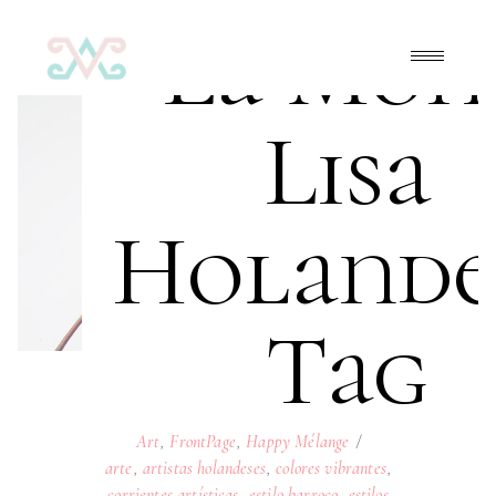
La Mon
Lisa
Holande
Tag
Art
,
FrontPage
,
Happy Mélange
arte
,
artistas holandeses
,
colores vibrantes
,
corrientes artísticas
,
estilo barroco
,
estilos