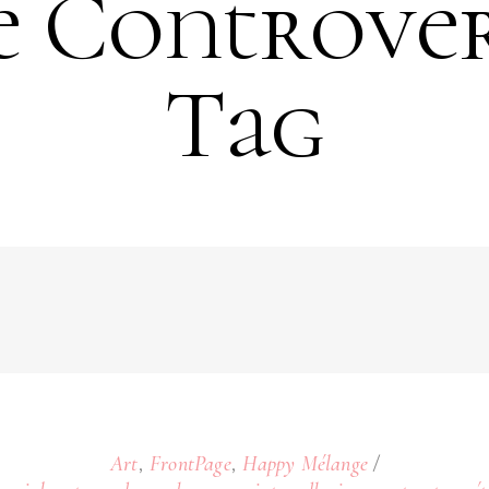
e Controver
Tag
,
,
Art
FrontPage
Happy Mélange