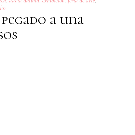
,
,
,
,
ica
david datuna
exhibición
feria de arte
lor
 pegado a una
sos