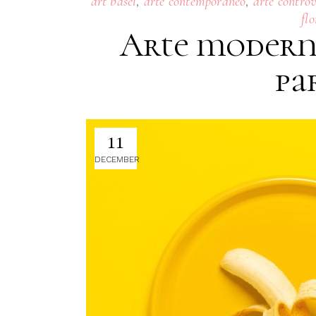
,
,
art basel
arte contemporáneo
arte controv
fl
Arte moderno
pa
11
DECEMBER