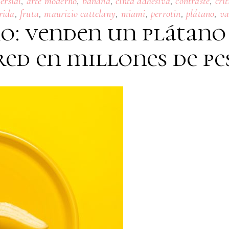
,
,
,
,
,
ersial
arte moderno
banana
cinta adhesiva
contraste
crít
,
,
,
,
,
,
orida
fruta
maurizio cattelany
miami
perrotin
plátano
va
: venden un plátano
red en millones de pe