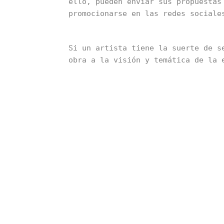
ello, pueden enviar sus propuestas
promocionarse en las redes sociale
Si un artista tiene la suerte de s
obra a la visión y temática de la 
adaptación de obras existentes par
Una vez que la obra ha sido selecc
asegurarse de que se exhiba de man
la instalación, la iluminación y o
Finalmente, después de todo el tra
exhibida en una Bienal, rodeado de
La trayectoria de un artista hacia
perseverancia y determinación. Per