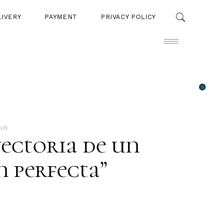
LIVERY
PAYMENT
PRIVACY POLICY
0
PAYMENT
PRIVACY POLICY
ros
yectoria de un
n perfecta”