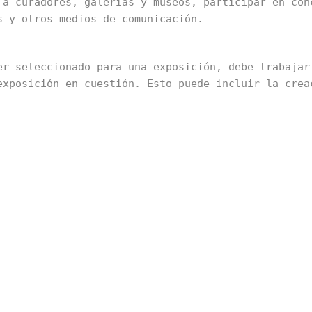
 a curadores, galerías y museos, participar en conc
s y otros medios de comunicación.
er seleccionado para una exposición, debe trabajar 
exposición en cuestión. Esto puede incluir la creac
a encajar con la temática específica de la Bienal.
ionada y adaptada para la Bienal, el artista debe c
era adecuada en el espacio de la exposición. Esto p
tros aspectos técnicos de la exhibición.
bajo y esfuerzo, el artista puede disfrutar de la s
 otros artistas talentosos y un público apasionado
 una exposición en una Bienal es un proceso exigent
o para aquellos que están dispuestos a hacer el tra