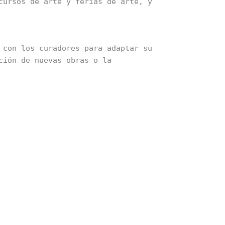
ursos de arte y ferias de arte, y 
con los curadores para adaptar su 
ión de nuevas obras o la 
oordinar su transporte y 
uede incluir la coordinación de 
atisfacción de ver su obra 
 por el arte contemporáneo.
e que requiere creatividad, 
bajo, la recompensa de ver su 