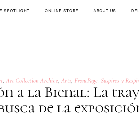
HE SPOTLIGHT
ONLINE STORE
ABOUT US
DE
HT
ONLINE STORE
ABOUT US
DELIVERY
,
,
,
,
rt
Art Collection Archive
Art1
FrontPage
Suspiros y Respi
ón a la Bienal: La tra
 busca de la exposició