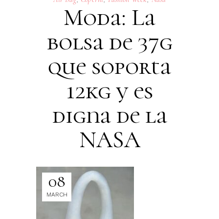
Moda: La
bolsa de 37g
que soporta
12kg y es
digna de la
NASA
08
MARCH