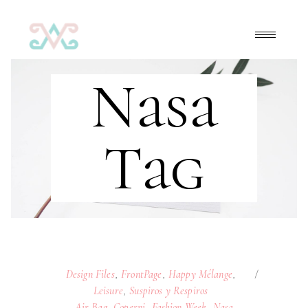
Nasa
Tag
Design Files
,
FrontPage
,
Happy Mélange
,
Leisure
,
Suspiros y Respiros
Air Bag
,
Coperni
,
Fashion Week
,
Nasa