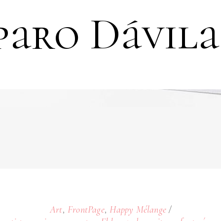
aro Dávila
,
,
Art
FrontPage
Happy Mélange