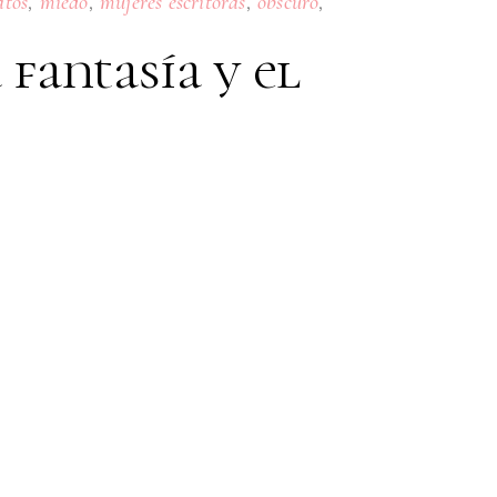
,
,
,
,
atos
miedo
mujeres escritoras
obscuro
fantasía y el