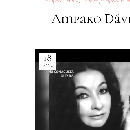
,
,
Amparo Dávila
Árboles petrificados
c
Amparo Dávil
18
APRIL