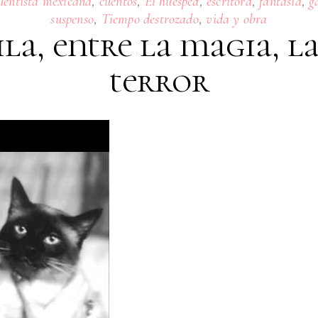
,
,
,
,
,
uentista mexicana
cuentos
El huesped
escritora
fantasía
g
,
,
suspenso
Tiempo destrozado
vida y obra
a, entre la magia, la 
terror