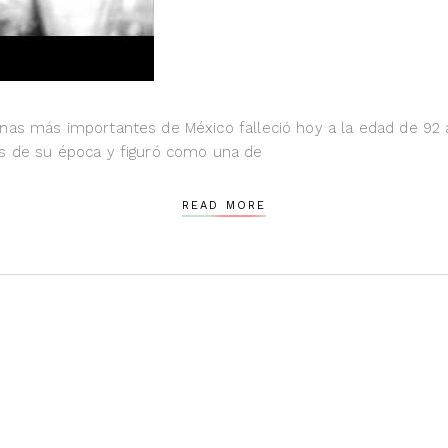
anas más importantes de México falleció hoy a la edad de 9
es de su época y figuró como una de
READ MORE