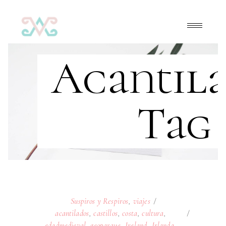
Acantil
Tag
Suspiros y Respiros
,
viajes
acantilados
,
castillos
,
costa
,
cultura
,
edadmedieval
,
geoparque
,
Ireland
,
Irlanda
,