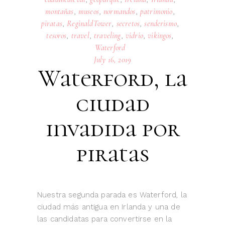
montañas
,
museos
,
normandos
,
patrimonio
,
piratas
,
ReginaldTower
,
secretos
,
senderismo
,
tesoros
,
travel
,
traveling
,
vidrio
,
vikingos
,
Waterford
July 16, 2019
Waterford, la
ciudad
invadida por
piratas
Nuestra segunda parada es Waterford, la
ciudad más antigua en Irlanda y una de
las candidatas para convertirse en la