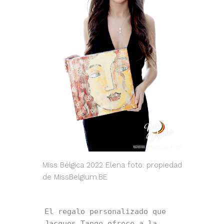
Miss Bélgica 2022 Elena foto: propiedad
de MissBelgium.BE
El regalo personalizado que 
Jacques Tange ofrece a la 