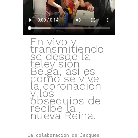
En vivo y
transmitiendo
se desde la
televisión
Belga, así es
como se vive
la coronación
y los
obsequios de
recibe la
nueva Reina.
La colaboración de Jacques 