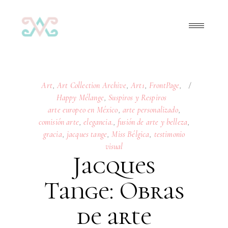
Art
,
Art Collection Archive
,
Art1
,
FrontPage
,
Happy Mélange
,
Suspiros y Respiros
arte europeo en México
,
arte personalizado
,
comisión arte
,
elegancia.
,
fusión de arte y belleza
,
gracia
,
jacques tange
,
Miss Bélgica
,
testimonio
visual
Jacques
Tange: Obras
de arte